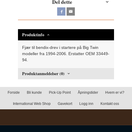
Del dette
Produktinfo
Fjær til bendix-drev i startere på Big Twin
modeller fra 1994-2006. Erstatter OEM 33449-
94.
Produktanmeldelser (0)
Forside
Bli kunde
Pick-Up Point
Åpningstider
Hvem er vi?
International Web Shop
Gavekort
Logg inn
Kontakt oss