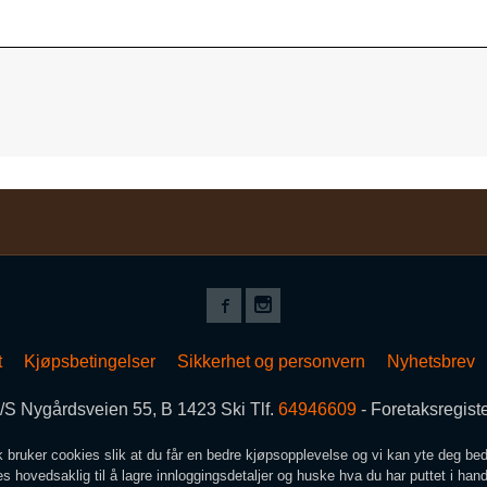
t
Kjøpsbetingelser
Sikkerhet og personvern
Nyhetsbrev
S Nygårdsveien 55, B 1423 Ski Tlf.
64946609
- Foretaksregis
k bruker cookies slik at du får en bedre kjøpsopplevelse og vi kan yte deg bed
s hovedsaklig til å lagre innloggingsdetaljer og huske hva du har puttet i han