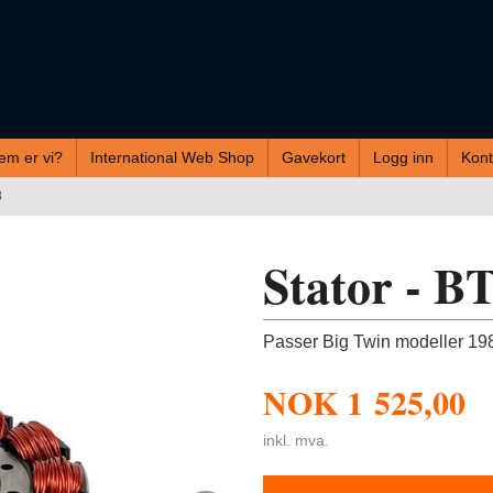
em er vi?
International Web Shop
Gavekort
Logg inn
Kont
8
Stator - B
Passer Big Twin modeller 1
NOK
1 525,00
inkl. mva.