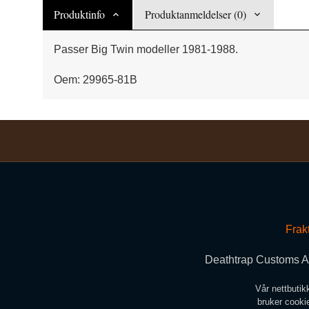
Produktinfo
Produktanmeldelser (0)
Passer Big Twin modeller 1981-1988.
Oem: 29965-81B
Frak
Deathtrap Customs A/
Vår nettbutik
bruker cookie