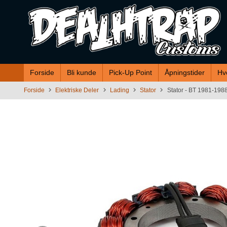
Gå
til
innholdet
Forside
Bli kunde
Pick-Up Point
Åpningstider
Hv
Forside
Elektriske Deler
Lading
Stator
Stator - BT 1981-198