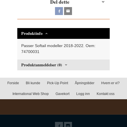
Del dette
Produktinfo
Passer Softail modeller 2018-2022. Oem:
74700031
Produktanmeldelser (0)
Forside
Bli kunde
Pick-Up Point
Åpningstider
Hvem er vi?
International Web Shop
Gavekort
Logg inn
Kontakt oss