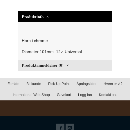
Produktinfo
Horn i chrome.
Diameter 101mm. 12v. Universal.
Produktanmeldelser (0)
Forside
Bli kunde
Pick-Up Point
Åpningstider
Hvem er vi?
International Web Shop
Gavekort
Logg inn
Kontakt oss