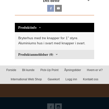
Del dette
Produktinfo
Bryterhus med tre knapper for 1" styre.
Aluminiums hus i svart med knapper i svart.
Produktanmeldelser (0)
Forside
Bli kunde
Pick-Up Point
Åpningstider
Hvem er vi?
International Web Shop
Gavekort
Logg inn
Kontakt oss