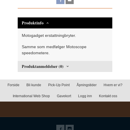
Produktinfo
Motogadget erstattningbryter.
Samme som medfølger Motoscope
speedometere.
Produktanmeldelser (0)
Forside
Bli kunde
Pick-Up Point
Åpningstider
Hvem er vi?
International Web Shop
Gavekort
Logg inn
Kontakt oss