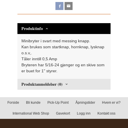
Produktinfo
Minibryter i svart med messing knapp.
Kan brukes som startknap, hornknap, lysknap
o.s.v,.
Tåler inntill 0,5 Amp
Bryteren har 5/16-24 gjenger og en skive som
er buet for 1" styrer.
Produktanmeldelser (0)
Forside
Bli kunde
Pick-Up Point
Åpningstider
Hvem er vi?
International Web Shop
Gavekort
Logg inn
Kontakt oss