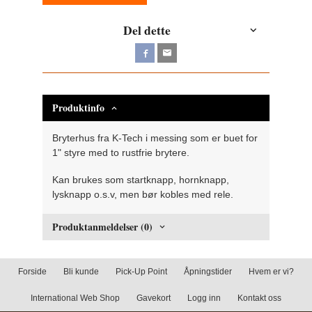
Del dette
Produktinfo
Bryterhus fra K-Tech i messing som er buet for
1" styre med to rustfrie brytere.
Kan brukes som startknapp, hornknapp,
lysknapp o.s.v, men bør kobles med rele.
Produktanmeldelser (0)
Forside
Bli kunde
Pick-Up Point
Åpningstider
Hvem er vi?
International Web Shop
Gavekort
Logg inn
Kontakt oss