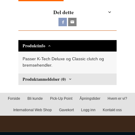
Del dette
Produktinfo
Passer K-Tech Deluxe og Classic clutch og
bremsehendler.
Produktanmeldelser (0)
Forside
Bli kunde
Pick-Up Point
Åpningstider
Hvem er vi?
International Web Shop
Gavekort
Logg inn
Kontakt oss