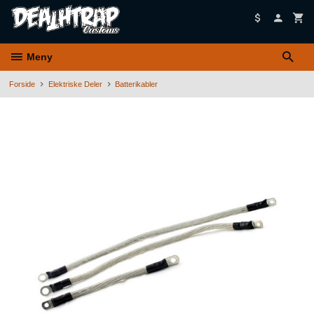
Gå
til
innholdet
Meny
Forside
Elektriske Deler
Batterikabler