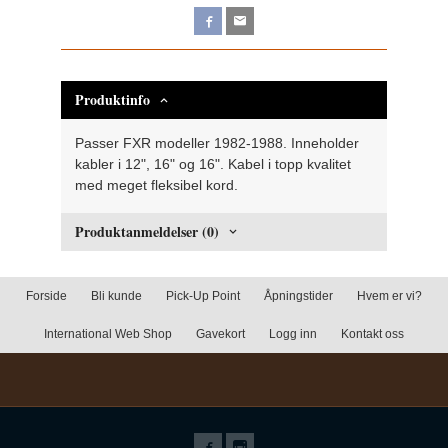
Produktinfo
Passer FXR modeller 1982-1988. Inneholder
kabler i 12", 16" og 16". Kabel i topp kvalitet
med meget fleksibel kord.
Produktanmeldelser (0)
Forside
Bli kunde
Pick-Up Point
Åpningstider
Hvem er vi?
International Web Shop
Gavekort
Logg inn
Kontakt oss