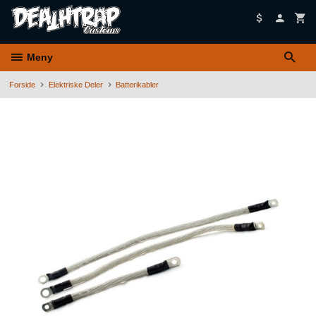
Gå
til
innholdet
Meny
Forside
Elektriske Deler
Batterikabler