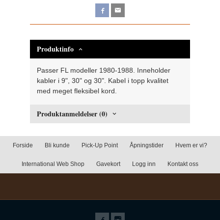
Produktinfo
Passer FL modeller 1980-1988. Inneholder
kabler i 9", 30" og 30". Kabel i topp kvalitet
med meget fleksibel kord.
Produktanmeldelser (0)
Forside
Bli kunde
Pick-Up Point
Åpningstider
Hvem er vi?
International Web Shop
Gavekort
Logg inn
Kontakt oss