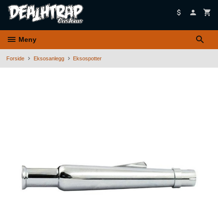
Gå
til
innholdet
Meny
Forside
Eksosanlegg
Eksospotter