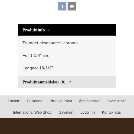
Produktinfo
Trumpet eksospotte i chrome.
For 1-3/4" rør.
Lengde: 18-1/2"
Produktanmeldelser (0)
Forside
Bli kunde
Pick-Up Point
Åpningstider
Hvem er vi?
International Web Shop
Gavekort
Logg inn
Kontakt oss