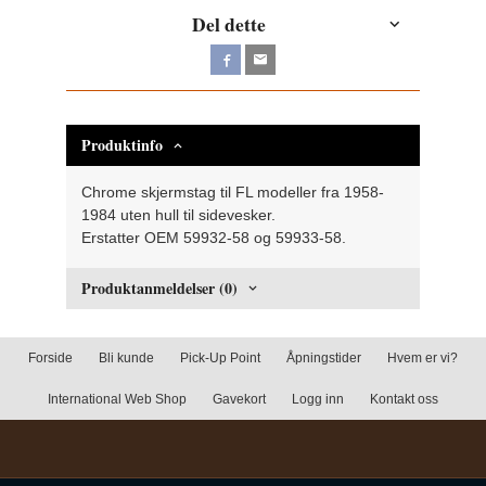
Del dette
Produktinfo
Chrome skjermstag til FL modeller fra 1958-
1984 uten hull til sidevesker.
Erstatter OEM 59932-58 og 59933-58.
Produktanmeldelser (0)
Forside
Bli kunde
Pick-Up Point
Åpningstider
Hvem er vi?
International Web Shop
Gavekort
Logg inn
Kontakt oss