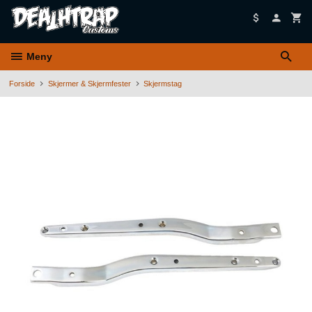
Gå
til
innholdet
Meny
Forside
Skjermer & Skjermfester
Skjermstag