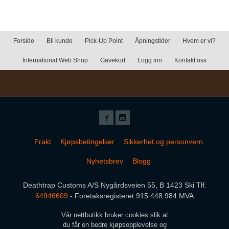
Forside
Bli kunde
Pick-Up Point
Åpningstider
Hvem er vi?
International Web Shop
Gavekort
Logg inn
Kontakt oss
Frakt
Kjøpsbetingelser
Sikkerhet og personvern
Nyhetsbrev
Blogg
Deathtrap Customs A/S Nygårdsveien 55, B 1423 Ski Tlf.
64946609
- Foretaksregisteret 915 448 984 MVA
Vår nettbutikk bruker cookies slik at
du får en bedre kjøpsopplevelse og