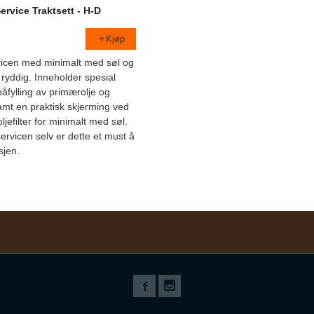
ervice Traktsett - H-D
Kjøp
vicen med minimalt med søl og
ryddig. Inneholder spesial
 påfylling av primærolje og
samt en praktisk skjerming ved
oljefilter for minimalt med søl.
ervicen selv er dette et must å
sjen.