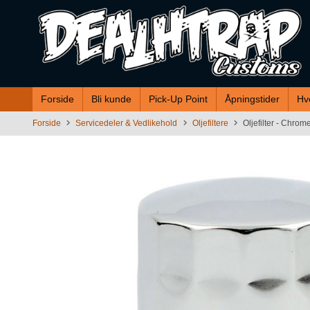
Gå
til
innholdet
Forside
Bli kunde
Pick-Up Point
Åpningstider
Hv
Forside
Servicedeler & Vedlikehold
Oljefiltere
Oljefilter - Chrom