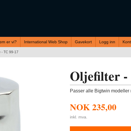
em er vi?
International Web Shop
Gavekort
Logg inn
Kont
e - TC 99-17
Oljefilter
Passer alle Bigtwin modell
NOK
235,00
inkl. mva.