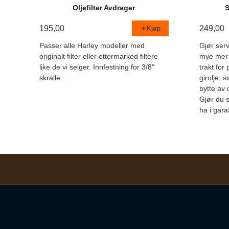
Oljefilter Avdrager
S
195,00
249,00
Kjøp
Passer alle Harley modeller med
Gjør ser
originalt filter eller ettermarked filtere
mye mer 
like de vi selger. Innfestning for 3/8"
trakt for
skralle.
girolje, 
bytte av 
Gjør du s
ha i gara