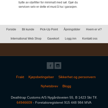
bytte av oljefilter for minimalt med søl. Gjør du
servicen selv er dette et must å ha i garasjen.
Forside
Bli kunde
Pick-Up Point
Åpningstider
Hvem er vi?
International Web Shop
Gavekort
Logg inn
Kontakt oss
Frakt
Kjøpsbetingelser
Sikkerhet og personvern
Nyhetsbrev
Blogg
Deathtrap Customs A/S Nygårdsveien 55, B 1423 Ski Tlf.
64946609
- Foretaksregisteret 915 448 984 MVA