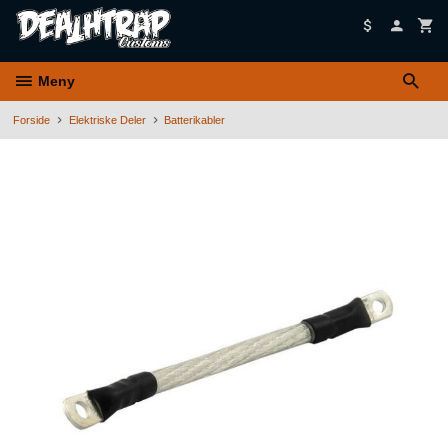
Gå
til
innholdet
Meny
Forside
Elektriske Deler
Batterikabler