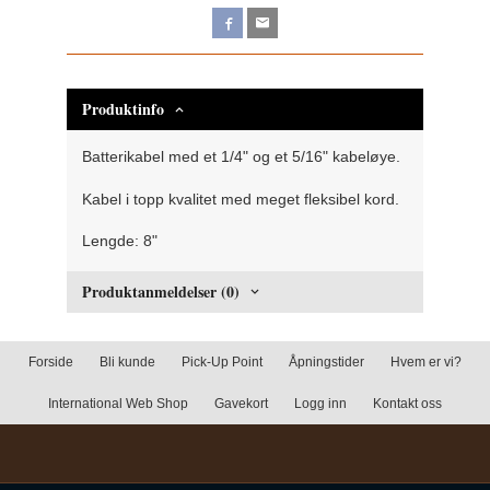
Produktinfo
Batterikabel med et 1/4" og et 5/16" kabeløye.
Kabel i topp kvalitet med meget fleksibel kord.
Lengde: 8"
Produktanmeldelser (0)
Forside
Bli kunde
Pick-Up Point
Åpningstider
Hvem er vi?
International Web Shop
Gavekort
Logg inn
Kontakt oss